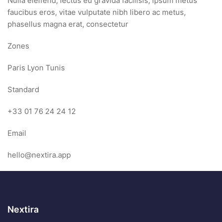
Nulla eleifend, lectus eu gravida facilisis, ipsum metus
faucibus eros, vitae vulputate nibh libero ac metus,
phasellus magna erat, consectetur
Zones
Paris Lyon Tunis
Standard
+33 01 76 24 24 12
Email
hello@nextira.app
Nextira